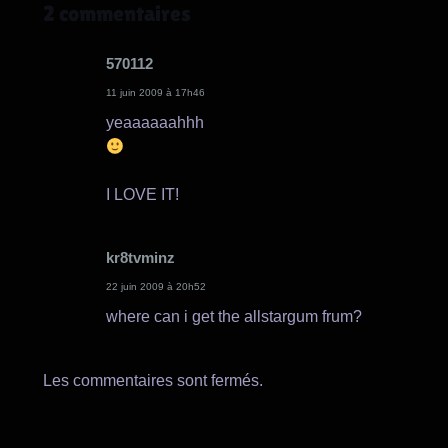
2 commentaires
570112
11 juin 2009 à 17h46
yeaaaaaahhh
I LOVE IT!
kr8tvminz
22 juin 2009 à 20h52
where can i get the allstargum frum?
Les commentaires sont fermés.