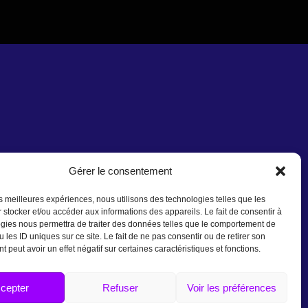
Gérer le consentement
les meilleures expériences, nous utilisons des technologies telles que les
 stocker et/ou accéder aux informations des appareils. Le fait de consentir à
gies nous permettra de traiter des données telles que le comportement de
 les ID uniques sur ce site. Le fait de ne pas consentir ou de retirer son
 peut avoir un effet négatif sur certaines caractéristiques et fonctions.
cepter
Refuser
Voir les préférences